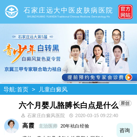
石家庄远大中医皮肤病医院
SHIJIAZHUANG YUANDA Traditional Chinese Medicine Dermatology Ho
导航:
首页
>
儿童白癜风
六个月婴儿胳膊长白点是什么
石家庄白癜风医院
2020-03-15 09:22:40
高霞
主治医师
20年袪白经验
询
咨询