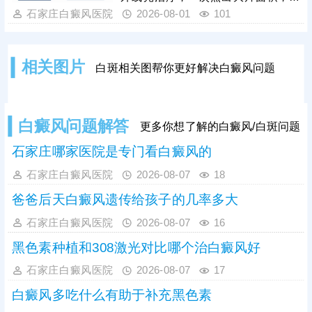
外兼顾修复黑色素细胞，复色效果明
省单次照光时间和费用;若白斑面积较
石家庄白癜风医院
2026-08-01
101
显。白癜风治疗是循序渐进的过程，
小，数目不多，可考虑308准分子激
家长需坚持
光治疗，靶向性好，起效快，安全性
高。照光治疗需确定合适的剂量、频
相关图片
白斑相关图帮你更好解决白癜风问题
率，维持疗效连贯;可搭配对症药物进
行综合治疗，双管齐下，提升疗效，
加快肤色还原。
白癜风问题解答
更多你想了解的白癜风/白斑问题
石家庄哪家医院是专门看白癜风的
石家庄白癜风医院
2026-08-07
18
爸爸后天白癜风遗传给孩子的几率多大
石家庄白癜风医院
2026-08-07
16
黑色素种植和308激光对比哪个治白癜风好
石家庄白癜风医院
2026-08-07
17
白癜风多吃什么有助于补充黑色素