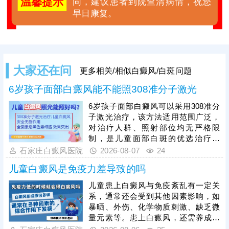
温馨提示
同，建议患者到院查清病情，祝您
早日康复。
大家还在问
更多相关/相似白癜风/白斑问题
6岁孩子面部白癜风能不能照308准分子激光
6岁孩子面部白癜风可以采用308准分
子激光治疗，该方法适用范围广泛，
对治疗人群、照射部位均无严格限
制，是儿童面部白斑的优选治疗方
式。308准分子激光属于靶向治疗，
石家庄白癜风医院
2026-08-07
24
可直接作用于面部白斑病灶，刺激黑
儿童白癜风是免疫力差导致的吗
色素细胞增殖、修复，促进黑色素合
成，有效淡化、消退面部白斑，且不
儿童患上白癜风与免疫紊乱有一定关
会损伤周边正常皮肤，安全性适配儿
系，通常还会受到其他因素影响，如
童娇嫩肌肤。儿童面部治疗需严格把
暴晒、外伤、化学物质刺激、缺乏微
控激光剂量，同时需坚持规律照射治
量元素等。患上白癜风，还需养成健
疗，白癜风恢复周期较长，规律疗程
康生活习惯，规律作息，均衡饮食，