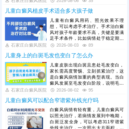
石家庄白癜风医院
2026-08-06
35
治疗才能稳固疗效，杜绝白斑反复。
心情舒畅，适度锻炼，平衡免疫功
儿童白癜风植皮手术适合多大孩子做
能，为白斑复色助力。另一方面，要
重视规范治疗，在医生指导下个性化
儿童有白癜风用药、照光效果不理
用药、照光，促进黑色素细胞修复、
想，可以考虑手术治疗。手术治白癜
恢复活性，令表皮黑色素再分泌，使
风对孩子年龄要求不高，关键是要满
肤色渐趋正常。
足手术条件，比如病情处于稳定期、
非外伤型白癜风、非瘢痕体质，术前
石家庄白癜风医院
2026-08-03
89
需进行完善检查。另外，目前有新型
儿童身上的白斑毛发也变白了怎么办
的手术方法被应用到白癜风临床治疗
当中：黑色素细胞种植，与植皮手术
儿童皮肤出现白斑且患处毛发变白，
相比，自体活性色素细胞移植成活
家长需高度警惕、立刻抓紧治疗，这
快，着色均匀，不留疤痕，复色成功
是白癜风病情加重的典型表现。当白
率高。做手术认准正规医院，经验丰
癜风发展至毛发变白阶段，说明毛囊
富的医生操作，告知术前术后护理事
黑色素细胞已受损，治疗难度会明显
石家庄白癜风医院
2026-08-02
95
项，一次治疗成功率更高。
增加，家长切勿病急乱投医，随意使
儿童白癜风可以配合窄谱紫外线光疗吗
用偏方、激素类药膏盲目医治，儿童
白癜风需遵循科学诊疗原则，临床多
白癜风病情有轻有重，儿童白癜风可
采用综合性治疗方案，像中医定向、
以照光治疗，若病情发展到中晚期，
药物渗透联合308激光是常用且安全
白斑泛发全身，可以考虑311窄谱紫
高效的方法，适配儿童体质，能够内
外线光治疗，一次照出大片面积，节