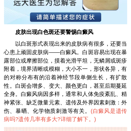
皮肤出现白色斑还要警惕白癜风
以白斑形式表现出来的皮肤病有很多，还要当
心患上顽固皮肤病——白癜风。白斑容易出现在暴
露部位或摩擦部位，摸着光滑平坦，无鳞屑或斑疹
附着，境界清晰或模糊，大小不一，形状各异，有
的对称分布有的沿着神经节段单侧生长，有扩散
性。白斑会增多、变大、颜色更白，甚至后期蔓延
全身。白癜风病因多样，通常和人体免疫紊乱、精
神紧张、缺乏微量元素、遗传及外界因素刺激：外
伤、暴晒、化学物质刺激等有关。
(
白癜风是遗传
病吗?遗传几率有多大?详细了解下。
)