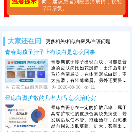
温馨提示
同，建议患者到院查清病情，祝您
早日康复。
大家还在问
更多相关/相似白癜风/白斑问题
青春期孩子脖子上有块白是怎么回事
青春期孩子脖子出现白块，可能是普
通的皮肤病比如花斑癣，出汗后引起
马拉色菌感染，在体表形成白斑，不
太光滑，有轻薄鳞屑。另外还要警惕
白斑是白癜风，白癜风易扩散，虽然
石家庄白癜风医院
2026-08-06
11
早期症状轻微，但白斑会变多变大，
晕痣白斑扩散的几率大吗 怎么治疗好
病症更顽固。可以先带孩子前往医院
就诊，预约专项检查，诊断清楚再做
晕痣白斑存在一定的扩散几率，属于
治疗，助力病情稳步好转。
具有扩散性的皮肤色素脱失病变，若
发病后放任不管、拖延治疗，白斑极
易向周边皮肤蔓延、扩大，甚至出现