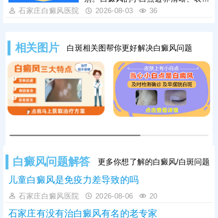
光滑无鳞屑，大小形态不一，会随时
石家庄白癜风医院
2026-08-03
36
间扩散、数量增多，可出现在全身各
处。而贫血痣多为先天形成，摩擦后
白斑不发红，周边皮肤会泛红；无色
相关图片
白斑相关图帮你更好解决白癜风问题
素痣同样与生俱来，白斑形态稳定，
终身基本无明显变化，不会扩散。仅
凭肉眼观察极易误诊，想要准确判定
病情，需及时到正规医院做科学检
查。白癜风危害性极大，确诊后需抓
紧黄金治疗时期，结合
白癜风问题解答
更多你想了解的白癜风/白斑问题
儿童白癜风是免疫力差导致的吗
石家庄白癜风医院
2026-08-06
20
石家庄有没有治白癜风有名的老专家