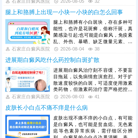
多发新病灶，因此建议患者发现症状
石家庄白癜风医院
2026-08-05
32
后及时就医医治，尽早干预可有效遏
腿上和胳膊上出现一小块一小块的白怎么回事
制白斑扩散、稳定病情。临床治疗需
规避误区，切勿盲目诊治，更不能随
腿上和胳膊有小白斑块，存在多种可
意切除中央痣体，不当切除操作易引
能性，也许是花斑癣，俗称汗斑，真
发皮肤同形反应，反而加重白斑症
菌感染引起;也可能是白癜风，免疫紊
状。治疗需结合患者白斑面积、病
乱、外伤、暴晒、缺乏微量元素、精
程、个人肤质等具体病情，采取科学
神紧张等引起。白斑病很多，有些白
石家庄白癜风医院
2026-08-04
38
对症的个性化方案，循序渐进修复皮
斑症状表现相似，建议尽早就医检
肤色素。日常
进展期白癜风吃什么药控制白斑扩散
查，得出准确结论。确诊后根据白斑
症状、形成背景综合考虑，确定一对
进展期白癜风治疗刻不容缓，不要盲
一治疗方案，令病情稳步好转。
目拖延，以免病情愈演愈烈。对于扩
散速度较快的白斑，可适度使用激素
类药物，但激素药治疗需严格把控用
药剂量、频率及疗程，保障祛白的安
石家庄白癜风医院
2026-08-03
41
全性和有效性。对于扩散速度不太快
皮肤长小白点不痛不痒是什么病
的白斑，可采用免疫调节类药物，促
使病情渐趋平稳，同时照光治疗，加
皮肤出现不痛不痒的小白点，有可能
快黑色素再分泌，令病症减轻。期间
是白癜风，也可能是贫血痣、无色素
从自身做起，养成健康生活习惯，面
痣等色素异常疾病，需仔细区分辨
面俱到，使肤色还原。
别。白癜风的小白点边界清晰、表面