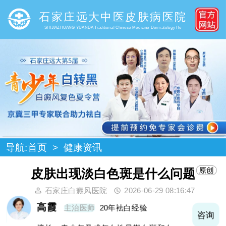
石家庄远大中医皮肤病医院
SHIJIAZHUANG YUANDA Traditional Chinese Medicine Dermatology Ho
导航:
首页
>
健康资讯
皮肤出现淡白色斑是什么问题
石家庄白癜风医院
2026-06-29 08:16:47
高霞
主治医师
20年袪白经验
询
咨询