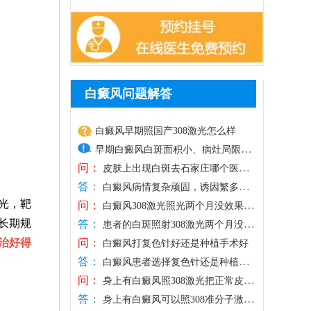
白癜风问题解答
白癜风早期照国产308激光怎么样
早期白癜风白斑面积小、病灶局限，
问：
皮肤损伤较轻，光疗是优选治疗方
皮肤上出现白斑去石家庄哪个医院
答：
治好
式，国产308激光照射光斑面积通常偏
白癜风病情复杂顽固，诱因繁多，
光，靶
问：
若是随意前往小诊所、普通门诊医治，极
大，更适合大面积白斑治疗，相较之
白癜风308激光照光两个月没效果那
长期规
答：
易因误诊误治、千人一方的方法造成白斑
怎么办
下，进口308激光靶向性强、光源稳
患者的白斑照射308激光两个月没效
问：
治好得
扩散，白白浪费时间与医药费，确诊白斑
果跟多种因素有关，如：照射剂量、日常
定，可直接作用于患处，不损伤周边
白癜风打复色针好还是种植手术好
答：
一定要选择正规医院诊治。石家庄远大深
护理、治疗依从性等，需结合患者的情况
健康肌肤，兼具安全性与高效性，能
白癜风患者选择复色针还是种植手
问：
耕白癜风诊疗多年，专注白癜风专项治
具体分析。此外，白癜风属于慢性顽固性
术，需结合自身病情、病程及皮肤状态综
快速激活黑色素细胞，更适配早期白
身上有白癜风照308激光把正常皮肤
答：
疗，坚持先查后治原则，依托伍德灯、三
皮肤病，短期治疗难以根治，部分患者间
合判断，复色针通过给药刺激黑色素细胞
照黑还能恢复吗
癜风的治疗需求。患者进行308激光治
身上有白癜风可以照308准分子激