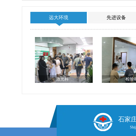
远大环境
先进设备
科
检验科
输液
石家
Shij