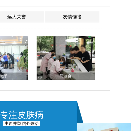
远大荣誉
友情链接
诊台
激光科
专注皮肤病
中西并举 内外兼治