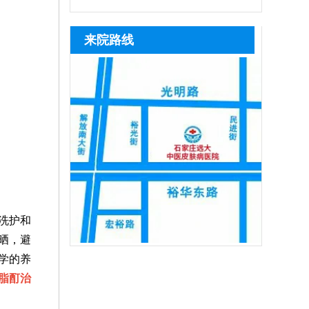
维皮肤ct等科学设备准确检测，查清黑色
断照光、擅自停治，也会导致治疗失效，
活性、促进色素再生，可逐步淡化白斑，
光，激光把皮肤照黑后并非不能恢复，随
疗时，需严格遵循医嘱把控照射剂
素脱失程度、白斑分期与发病诱因，再结
患者可及时复诊，在医生指导下调整激光
黑色素种植手术为手术类治疗手段，仅适
着时间推移，做好护理措施，基本可逐步
量，坚持
来院路线
合患
剂量，同时联合中医定向治疗、药物渗透
合病情稳定期患者，要求白斑半年以上无
恢复正常肤色。患者照光治白癜风还需确
等辅助方式，深层修复皮损、提升治疗效
扩散、无新发皮损，该方法通过提取自身
定合适的频率，持之以恒，累积疗效，助
率
健康黑色素细胞移植至白斑部位，复色速
力病情稳步好转。照光期间需要定期复
度快、色素均匀度高，无论选择哪种方式
查，评估疗效，分析病情变化特征，适当
的对治疗方案进行调整，使治疗持续贴合
病情，循序渐进消灭白斑。
洗护和
晒，避
学的养
脂酊治