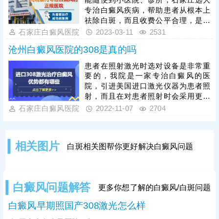
专治白癜风疾病，帮助患者从根本上
祛除白斑，而且收费公平合理，是患
者治疗白斑很好的选择，看下方可了
石家庄白癜风医院
2023-03-11
2531
解更详细的介绍。
沧州白癜风医院的308是真的吗
患者在照射激光时选对设备是非常重
要的，我院是一家专治白癜风的医
院，引进美国进口激光仪器为患者照
射，而且在对患者照射时会采用更合
适的剂量，帮助患者更好治疗白斑，
石家庄白癜风医院
2022-11-07
2704
看下方可了解更详细的介绍。
相关图片
白斑相关图帮你更好解决白癜风问题
白癜风问题解答
更多你想了解的白癜风/白斑问题
白癜风早期照国产308激光怎么样