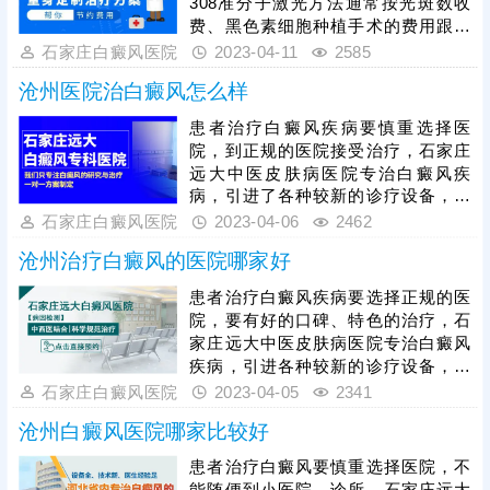
308准分子激光方法通常按光斑数收
费、黑色素细胞种植手术的费用跟白
斑面积大小有很大关系，患者白斑的
石家庄白癜风医院
2023-04-11
2585
治疗费用不能一概而论，通常越早治
沧州医院治白癜风怎么样
疗花费费用相对越少，一起来看看下
文详细介绍吧。
患者治疗白癜风疾病要慎重选择医
院，到正规的医院接受治疗，石家庄
远大中医皮肤病医院专治白癜风疾
病，引进了各种较新的诊疗设备，采
用中西医结合的方法综合医治，使患
石家庄白癜风医院
2023-04-06
2462
者的白斑得到更全面治疗，看下方可
沧州治疗白癜风的医院哪家好
了解更详细的介绍。
患者治疗白癜风疾病要选择正规的医
院，要有好的口碑、特色的治疗，石
家庄远大中医皮肤病医院专治白癜风
疾病，引进各种较新的诊疗设备，对
白癜风坚持专病专治，是患者治疗白
石家庄白癜风医院
2023-04-05
2341
斑很好的选择，看下方可了解更详细
沧州白癜风医院哪家比较好
的介绍。
患者治疗白癜风要慎重选择医院，不
能随便到小医院、诊所，石家庄远大