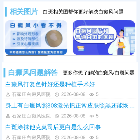
治，受到外界刺激或自身免疫波动影
相关图片
白斑相关图帮你更好解决白癜风问题
响，黑色素细胞损伤会持续加重，白
斑边界会逐渐清晰、色素脱失彻底，
白斑面积也会不断扩大、数量增多，
导致病情持续加重，大幅提升治疗难
度。因此，发现初期模糊白斑需高度
重视，务必尽早到正规
白癜风问题解答
更多你想了解的白癜风/白斑问题
白癜风打复色针好还是种植手术好
石家庄白癜风医院
2026-08-08
5
身上有白癜风照308激光把正常皮肤照黑还能恢复吗
石家庄白癜风医院
2026-08-08
5
白斑涂抹他克莫司后更白是怎么回事
石家庄白癜风医院
2026-08-08
5