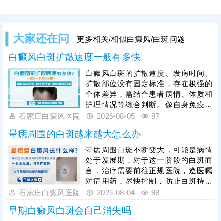
大家还在问
更多相关/相似白癜风/白斑问题
白癜风白斑扩散速度一般有多快
白癜风白斑的扩散速度、发病时间、
扩散部位没有固定标准，存在极强的
个体差异，需结合患者病情、体质和
护理情况等综合判断。像自身免疫紊
乱、精神压力大、外伤、熬夜等因
石家庄白癜风医院
2026-08-05
87
素，都会加速白斑扩散，想要有效遏
晕痣周围的白斑越来越大怎么办
制病情，患者发病后需及时就医，根
据白癜风分型、分期开展科学对症治
晕痣周围白斑不断变大，可能是病情
疗，日常需做好皮肤护理，规避暴
处于发展期，对于这一阶段的白斑而
晒、摩擦、外伤等诱因，保持规律作
言，治疗需要前往正规医院，遵医嘱
息与良好心态，全方位降低白斑扩散
对症用药，尽快控制，防止白斑持续
概率，稳定控制病情。
扩散。如果白斑扩散速度不是很快，
石家庄白癜风医院
2026-08-04
98
病情允许可适度照光，如美国进口
早期白癜风白斑会自己消失吗
308激光，靶向性照射，治疗起效