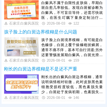
快，安全性高。同时还应加强护理措
白癜风不属于自限性皮肤病，早期白
施，避免不良因素刺激，防治结合，
斑自愈几率较低。发现白斑被诊断为
二者相辅相成，为白斑复色助力。
白癜风，不可盲目等待，还需尽快就
医，在医生叮嘱下量身定制治疗方
案，一人一方，个性化祛白，助力病
石家庄白癜风医院
2026-08-03
122
情好转。其次，早期白癜风可以照
孩子脸上的白斑边界模糊是什么问题
光，如美国进口308准分子激光，促
进黑色素细胞恢复活性和正常功能，
孩子脸上白斑境界模糊，有可能是白
令表皮黑色素再生，提升祛白速度。
色糠疹，白斑上覆干燥糠秕状鳞屑，
治疗过程中还需加强护理，避免外界
通常不痛不痒，基本可自行消退;另外
不良因素刺激，稳定自身免疫，防治
还要警惕发展期白癜风，白斑光滑平
结合，全面令病情好转。
坦，形状各异，白斑边缘模糊可能伴
石家庄白癜风医院
2026-08-01
159
随向外扩张、面积变大、颜色更白等
刚长的白斑边界模糊是不是还不严重
情况。发现孩子脸上有白斑，建议先
做检查，分析白斑是什么，了解白斑
刚长出的白癜风白斑边界模糊，通常
病情。诊断清楚再遵医嘱对症用药，
说明病情相对轻微，此时皮肤黑色素
祛白效果更有保障。
细胞受损程度较低，黑色素脱失量
少，白斑处于发病初期，色素脱失尚
未完全固化，是治疗的黄金阶段。但
石家庄白癜风医院
2026-08-01
146
需要注意的是，白癜风并非静止性皮
肤病，具备极强的扩散性，若拖延不