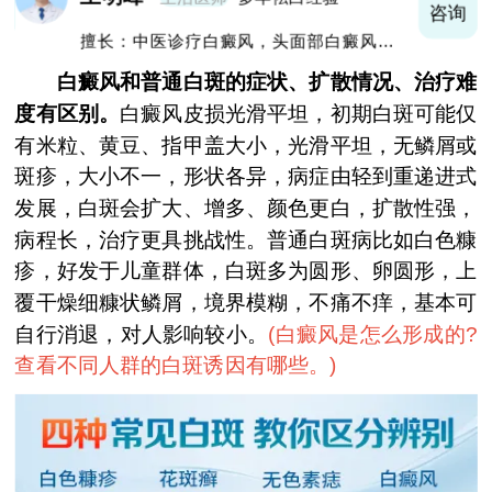
询
咨询
擅长：中医诊疗白癜风，头面部白癜风，青
少年白癜风
白癜风和普通白斑的症状、扩散情况、治疗难
度有区别。
白癜风皮损光滑平坦，初期白斑可能仅
有米粒、黄豆、指甲盖大小，光滑平坦，无鳞屑或
斑疹，大小不一，形状各异，病症由轻到重递进式
发展，白斑会扩大、增多、颜色更白，扩散性强，
病程长，治疗更具挑战性。普通白斑病比如白色糠
疹，好发于儿童群体，白斑多为圆形、卵圆形，上
覆干燥细糠状鳞屑，境界模糊，不痛不痒，基本可
自行消退，对人影响较小。
(
白癜风是怎么形成的?
查看不同人群的白斑诱因有哪些。
)