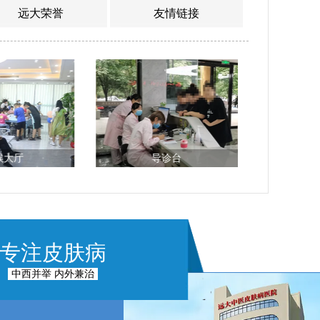
远大荣誉
友情链接
候大厅
导诊台
专注皮肤病
中西并举 内外兼治