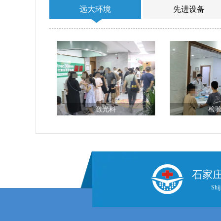
远大环境
先进设备
台
激光科
检
石家
Shij