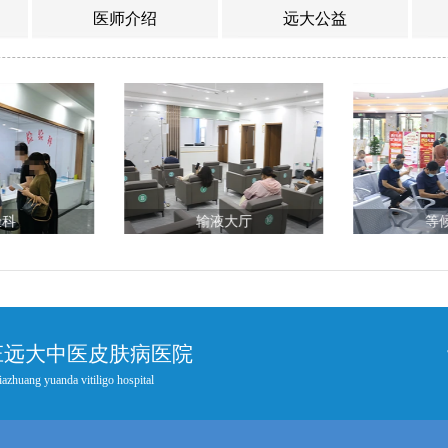
医师介绍
远大公益
验科
输液大厅
等
庄远大中医皮肤病医院
iazhuang yuanda vitiligo hospital