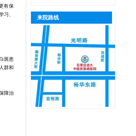
维皮肤ct等科学设备准确检测，查清黑色
断照光、擅自停治，也会导致治疗失效，
活性、促进色素再生，可逐步淡化白斑，
光，激光把皮肤照黑后并非不能恢复，随
疗时，需严格遵循医嘱把控照射剂
更有保
素脱失程度、白斑分期与发病诱因，再结
患者可及时复诊，在医生指导下调整激光
黑色素种植手术为手术类治疗手段，仅适
着时间推移，做好护理措施，基本可逐步
量，坚持
学习、
来院路线
合患
剂量，同时联合中医定向治疗、药物渗透
合病情稳定期患者，要求白斑半年以上无
恢复正常肤色。患者照光治白癜风还需确
等辅助方式，深层修复皮损、提升治疗效
扩散、无新发皮损，该方法通过提取自身
定合适的频率，持之以恒，累积疗效，助
率
健康黑色素细胞移植至白斑部位，复色速
力病情稳步好转。照光期间需要定期复
度快、色素均匀度高，无论选择哪种方式
查，评估疗效，分析病情变化特征，适当
的对治疗方案进行调整，使治疗持续贴合
白斑患
病情，循序渐进消灭白斑。
人群和
保障治