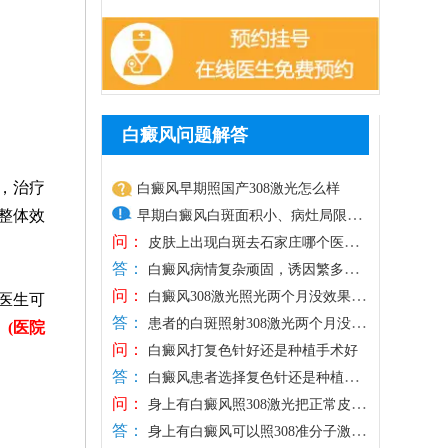
白癜风问题解答
，治疗
白癜风早期照国产308激光怎么样
整体效
早期白癜风白斑面积小、病灶局限，
问：
皮肤损伤较轻，光疗是优选治疗方
皮肤上出现白斑去石家庄哪个医院
答：
治好
式，国产308激光照射光斑面积通常偏
白癜风病情复杂顽固，诱因繁多，
问：
若是随意前往小诊所、普通门诊医治，极
大，更适合大面积白斑治疗，相较之
白癜风308激光照光两个月没效果那
医生可
答：
易因误诊误治、千人一方的方法造成白斑
怎么办
下，进口308激光靶向性强、光源稳
患者的白斑照射308激光两个月没效
。
(
医院
问：
扩散，白白浪费时间与医药费，确诊白斑
果跟多种因素有关，如：照射剂量、日常
定，可直接作用于患处，不损伤周边
白癜风打复色针好还是种植手术好
答：
一定要选择正规医院诊治。石家庄远大深
护理、治疗依从性等，需结合患者的情况
健康肌肤，兼具安全性与高效性，能
白癜风患者选择复色针还是种植手
问：
耕白癜风诊疗多年，专注白癜风专项治
具体分析。此外，白癜风属于慢性顽固性
术，需结合自身病情、病程及皮肤状态综
快速激活黑色素细胞，更适配早期白
身上有白癜风照308激光把正常皮肤
答：
疗，坚持先查后治原则，依托伍德灯、三
皮肤病，短期治疗难以根治，部分患者间
合判断，复色针通过给药刺激黑色素细胞
照黑还能恢复吗
癜风的治疗需求。患者进行308激光治
身上有白癜风可以照308准分子激