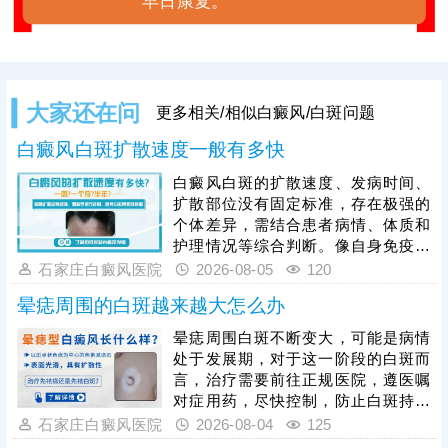
早日康复。
大家还在问
更多相关/相似白癜风/白斑问题
白癜风白斑扩散速度一般有多快
白癜风白斑的扩散速度、发病时间、
扩散部位没有固定标准，存在极强的
个体差异，需结合患者病情、体质和
护理情况等综合判断。像自身免疫紊
乱、精神压力大、外伤、熬夜等因
石家庄白癜风医院
2026-08-05
120
素，都会加速白斑扩散，想要有效遏
晕痣周围的白斑越来越大怎么办
制病情，患者发病后需及时就医，根
据白癜风分型、分期开展科学对症治
晕痣周围白斑不断变大，可能是病情
疗，日常需做好皮肤护理，规避暴
处于发展期，对于这一阶段的白斑而
晒、摩擦、外伤等诱因，保持规律作
言，治疗需要前往正规医院，遵医嘱
息与良好心态，全方位降低白斑扩散
对症用药，尽快控制，防止白斑持续
概率，稳定控制病情。
扩散。如果白斑扩散速度不是很快，
石家庄白癜风医院
2026-08-04
125
病情允许可适度照光，如美国进口