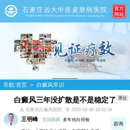
石家庄远大中医皮肤病医院
SHIJIAZHUANG YUANDA Traditional Chinese Medicine Dermatology Ho
导航:
首页
>
白癜风常识
白癜风三年没扩散是不是稳定了
石家庄白癜风医院
2020-03-30 10:32:26
王明峰
主治医师
多年袪白经验
询
咨询