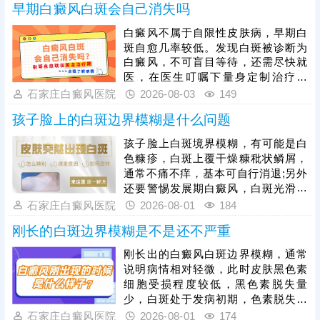
早期白癜风白斑会自己消失吗
308激光，靶向性照射，治疗起效
快，安全性高。同时还应加强护理措
白癜风不属于自限性皮肤病，早期白
施，避免不良因素刺激，防治结合，
斑自愈几率较低。发现白斑被诊断为
二者相辅相成，为白斑复色助力。
白癜风，不可盲目等待，还需尽快就
医，在医生叮嘱下量身定制治疗方
案，一人一方，个性化祛白，助力病
石家庄白癜风医院
2026-08-03
149
情好转。其次，早期白癜风可以照
孩子脸上的白斑边界模糊是什么问题
光，如美国进口308准分子激光，促
进黑色素细胞恢复活性和正常功能，
孩子脸上白斑境界模糊，有可能是白
令表皮黑色素再生，提升祛白速度。
色糠疹，白斑上覆干燥糠秕状鳞屑，
治疗过程中还需加强护理，避免外界
通常不痛不痒，基本可自行消退;另外
不良因素刺激，稳定自身免疫，防治
还要警惕发展期白癜风，白斑光滑平
结合，全面令病情好转。
坦，形状各异，白斑边缘模糊可能伴
石家庄白癜风医院
2026-08-01
184
随向外扩张、面积变大、颜色更白等
刚长的白斑边界模糊是不是还不严重
情况。发现孩子脸上有白斑，建议先
做检查，分析白斑是什么，了解白斑
刚长出的白癜风白斑边界模糊，通常
病情。诊断清楚再遵医嘱对症用药，
说明病情相对轻微，此时皮肤黑色素
祛白效果更有保障。
细胞受损程度较低，黑色素脱失量
少，白斑处于发病初期，色素脱失尚
未完全固化，是治疗的黄金阶段。但
石家庄白癜风医院
2026-08-01
174