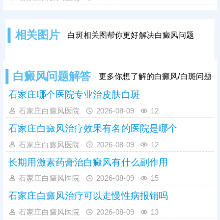
需要注意的是，白癜风并非静止性皮
肤病，具备极强的扩散性，若拖延不
治，受到外界刺激或自身免疫波动影
相关图片
白斑相关图帮你更好解决白癜风问题
响，黑色素细胞损伤会持续加重，白
斑边界会逐渐清晰、色素脱失彻底，
白斑面积也会不断扩大、数量增多，
导致病情持续加重，大幅提升治疗难
白癜风问题解答
更多你想了解的白癜风/白斑问题
度。因此，发现初期模糊白斑需高度
重视，务必尽早到正规
石家庄哪个医院专业治皮肤白斑
石家庄白癜风医院
2026-08-09
12
石家庄白癜风治疗效果有名的医院是哪个
石家庄白癜风医院
2026-08-09
12
长期用激素药膏治白癜风有什么副作用
石家庄白癜风医院
2026-08-09
15
石家庄白癜风治疗可以走慢性病报销吗
石家庄白癜风医院
2026-08-09
13