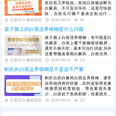
施，避免不良因素刺激，防治结合，
斑自愈几率较低。发现白斑被诊断为
二者相辅相成，为白斑复色助力。
白癜风，不可盲目等待，还需尽快就
医，在医生叮嘱下量身定制治疗方
案，一人一方，个性化祛白，助力病
石家庄白癜风医院
2026-08-03
99
情好转。其次，早期白癜风可以照
孩子脸上的白斑边界模糊是什么问题
光，如美国进口308准分子激光，促
进黑色素细胞恢复活性和正常功能，
孩子脸上白斑境界模糊，有可能是白
令表皮黑色素再生，提升祛白速度。
色糠疹，白斑上覆干燥糠秕状鳞屑，
治疗过程中还需加强护理，避免外界
通常不痛不痒，基本可自行消退;另外
不良因素刺激，稳定自身免疫，防治
还要警惕发展期白癜风，白斑光滑平
结合，全面令病情好转。
坦，形状各异，白斑边缘模糊可能伴
石家庄白癜风医院
2026-08-01
141
随向外扩张、面积变大、颜色更白等
刚长的白斑边界模糊是不是还不严重
情况。发现孩子脸上有白斑，建议先
做检查，分析白斑是什么，了解白斑
刚长出的白癜风白斑边界模糊，通常
病情。诊断清楚再遵医嘱对症用药，
说明病情相对轻微，此时皮肤黑色素
祛白效果更有保障。
细胞受损程度较低，黑色素脱失量
少，白斑处于发病初期，色素脱失尚
未完全固化，是治疗的黄金阶段。但
石家庄白癜风医院
2026-08-01
127
需要注意的是，白癜风并非静止性皮
肤病，具备极强的扩散性，若拖延不
治，受到外界刺激或自身免疫波动影