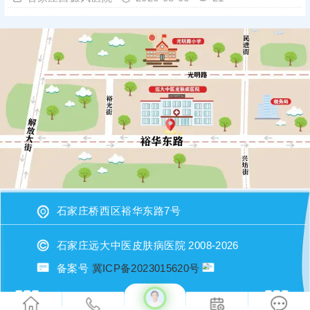
石家庄桥西区裕华东路7号
石家庄远大中医皮肤病医院 2008-2026
或者直接拨打电话：17531148680（微信同步）进行咨询
备案号
冀ICP备2023015620号