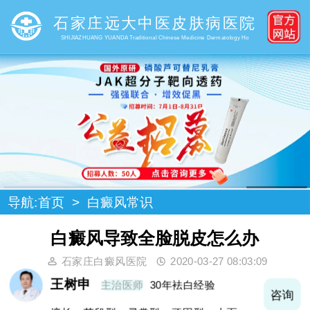
石家庄远大中医皮肤病医院
SHIJIAZHUANG YUANDA Traditional Chinese Medicine Dermatology Ho
导航:
首页
>
白癜风常识
白癜风导致全脸脱皮怎么办
石家庄白癜风医院
2020-03-27 08:03:09
王树申
主治医师
30年袪白经验
询
咨询