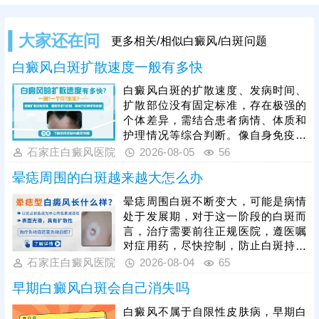
大家还在问
更多相关/相似白癜风/白斑问题
白癜风白斑扩散速度一般有多快
白癜风白斑的扩散速度、发病时间、
扩散部位没有固定标准，存在极强的
个体差异，需结合患者病情、体质和
护理情况等综合判断。像自身免疫紊
乱、精神压力大、外伤、熬夜等因
石家庄白癜风医院
2026-08-05
56
素，都会加速白斑扩散，想要有效遏
晕痣周围的白斑越来越大怎么办
制病情，患者发病后需及时就医，根
据白癜风分型、分期开展科学对症治
晕痣周围白斑不断变大，可能是病情
疗，日常需做好皮肤护理，规避暴
处于发展期，对于这一阶段的白斑而
晒、摩擦、外伤等诱因，保持规律作
言，治疗需要前往正规医院，遵医嘱
息与良好心态，全方位降低白斑扩散
对症用药，尽快控制，防止白斑持续
概率，稳定控制病情。
扩散。如果白斑扩散速度不是很快，
石家庄白癜风医院
2026-08-04
65
病情允许可适度照光，如美国进口
早期白癜风白斑会自己消失吗
308激光，靶向性照射，治疗起效
快，安全性高。同时还应加强护理措
白癜风不属于自限性皮肤病，早期白