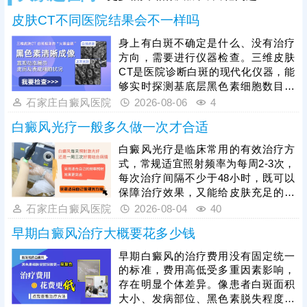
皮肤CT不同医院结果会不一样吗
身上有白斑不确定是什么、没有治疗
方向，需要进行仪器检查。三维皮肤
CT是医院诊断白斑的现代化仪器，能
够实时探测基底层黑色素细胞数目、
结构、运动轨迹等，为白斑诊断提供
石家庄白癜风医院
2026-08-06
4
科学依据。不同医院的皮肤CT设备精
白癜风光疗一般多久做一次才合适
度不一样，检测出来的结果可能存在
细微的差异，建议选择正规医院就
白癜风光疗是临床常用的有效治疗方
诊。比如石家庄远大中医皮肤病医
式，常规适宜照射频率为每周2-3次，
院，可提供伍德灯、三维皮肤CT综合
每次治疗间隔不少于48小时，既可以
检测，全面分析病情，指导治疗，避
保障治疗效果，又能给皮肤充足的修
免进入祛白误区。
复时间，具体照射频次、起始剂量和
石家庄白癜风医院
2026-08-04
40
疗程，需结合患者白斑面积、发病部
早期白癜风治疗大概要花多少钱
位、皮肤耐受度及病情分期，严格遵
从医嘱调整，不可自行增减次数或照
早期白癜风的治疗费用没有固定统一
光时长。治疗白癜风的光疗方法有很
的标准，费用高低受多重因素影响，
多，如：308准分子激光、311窄谱
存在明显个体差异。像患者白斑面积
uvb等，患者可根据自身皮损情况选择
大小、发病部位、黑色素脱失程度不
合适方案。光疗见效周期较长，需坚