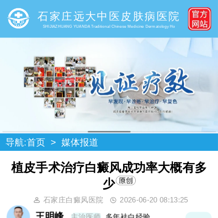
石家庄远大中医皮肤病医院
SHIJIAZHUANG YUANDA Traditional Chinese Medicine Dermatology Ho
导航:
首页
>
媒体报道
植皮手术治疗白癜风成功率大概有多
少
石家庄白癜风医院
2026-06-20 08:13:25
王明峰
主治医师
多年袪白经验