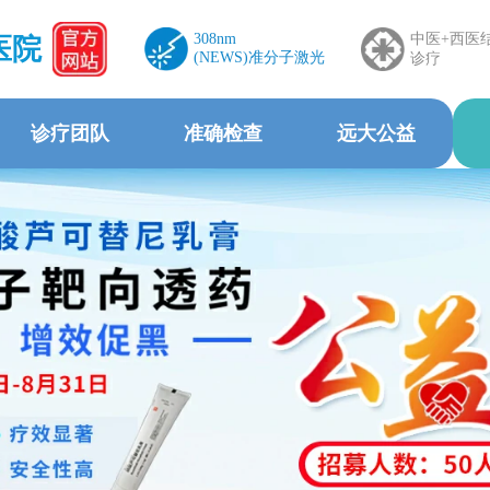
308nm
中医+西医
医院
(NEWS)准分子激光
诊疗
诊疗团队
准确检查
远大公益