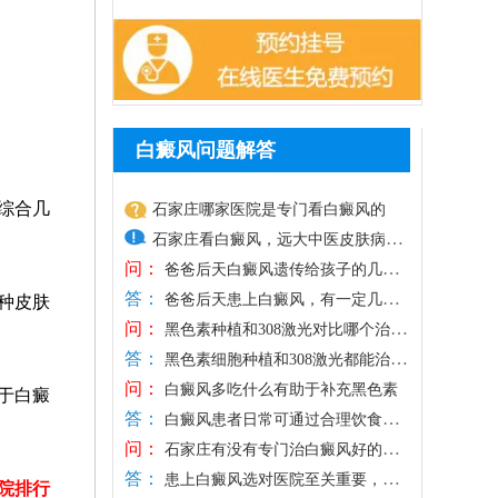
白癜风问题解答
综合几
石家庄哪家医院是专门看白癜风的
石家庄看白癜风，远大中医皮肤病医
问：
院专病专研，有现代化技术，比如药
爸爸后天白癜风遗传给孩子的几率
答：
多大
物、照光、手术等，满足不同患者治
爸爸后天患上白癜风，有一定几率
种皮肤
问：
遗传给孩子，但通常需要多种因素综合作
疗需求，为白斑复色提供更大希望。
黑色素种植和308激光对比哪个治白
答：
用，白癜风并非单一遗传因素引起的，和
癜风好
医院治白癜风主张一人一方，个性化
黑色素细胞种植和308激光都能治白
问：
自身免疫紊乱、外界不良因素刺激有关。
癜风，关键是选择适合自己的方法，针对
治疗，对症对因祛白，令肤色逐步还
白癜风多吃什么有助于补充黑色素
于白癜
答：
重视孩子日常护理保健，有利于降低白斑
性祛白。对于发病较早期的白斑，病症较
原。另外，医院治白癜风重视抗复发
白癜风患者日常可通过合理饮食辅
问：
发病几率。另外，如果孩子身上出现疑似
轻，或者白斑位于隐私、黏膜等部位，可
助补充黑色素，助力白斑恢复，可多吃富
治疗，通过巩固治疗、中医调理、定
石家庄有没有专门治白癜风好的医
答：
白癜风的白斑，建议早做检查，分析是不
考虑308准分子激光治疗，无痛无创，安
含酪氨酸、微量元素的食物，黑豆、黑
院
期复查降低白斑反复发作的风险。
患上白癜风选对医院至关重要，盲
院排行