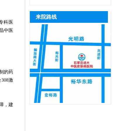
是白癜风，及时治疗。若是患上白癜风，
全性高，无人群和部位限制。若病情较严
米、黑芝麻等黑色谷物，以及瘦肉、动物
目治疗极易造成白斑扩散、反复复发，石
趁着早期就医，早期白斑症状轻微，对症
重，白斑区域色素脱失严重，病情稳定，
肝脏、蛋类、豆制品，能为黑色素合成提
家庄远大中医皮肤病医院是专攻白癜风诊
来院路线
用药、
满足条件可进行手术治疗。另外，无论照
供原料。饮食仅为辅助调理方式，无法根
疗的正规医院，深耕白斑诊疗多年，始终
专科医
光还是手术，都需养成健康生活习惯，远
治白癜风，患者想要白斑恢复健康，需坚
坚守专病专治原则，院内医师团队长期专
晶中医
离不良因素
持科学治疗，308激光、311窄谱uvb、黑
注白癜风临床诊疗，具备丰富实战经验，
色素种植等都是治疗白癜风效果很好的方
先通过伍德灯、三维皮肤ct全面筛查病
法，
因，结合患者白斑位置、发展时期、体质
差异一人一方对症施治，严格分期、分型
制
制的药
08激
障，建