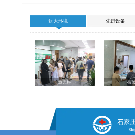
远大环境
先进设备
台
激光科
检
石家
Shij