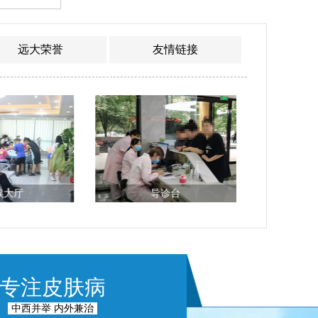
远大荣誉
友情链接
候大厅
导诊台
专注皮肤病
中西并举 内外兼治