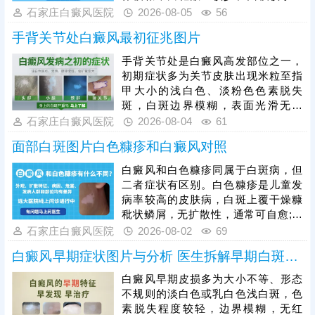
一般无瘙痒、疼痛、脱屑等自觉不
石家庄白癜风医院
2026-08-05
56
适，皮肤表面光滑无异常。因早期白
手背关节处白癜风最初征兆图片
斑症状不典型，极易与白色糠疹、花
斑癣、贫血痣等色素减退类疾病混
手背关节处是白癜风高发部位之一，
淆，仅凭肉眼难以准确判断。因此发
初期症状多为关节皮肤出现米粒至指
现皮肤异常白斑后，需及时到正规医
甲大小的浅白色、淡粉色色素脱失
院做科学检查，明确诊断、规避误诊
斑，白斑边界模糊，表面光滑无鳞
漏诊。白癜风早期是治疗黄金时机，
屑、无红肿瘙痒、无疼痛刺痛等不适
石家庄白癜风医院
2026-08-04
61
及时开展科学对症治疗，复色效率更
感，不会影响皮肤正常功能。白癜风
高、预后更
面部白斑图片白色糠疹和白癜风对照
具备极强的扩散性，手部关节活动频
繁、易受摩擦暴晒，若初期放任不
白癜风和白色糠疹同属于白斑病，但
管，白斑会逐渐扩大、融合，色素脱
二者症状有区别。白色糠疹是儿童发
失加重，边界变得清晰，甚至蔓延至
病率较高的皮肤病，白斑上覆干燥糠
整只手背、手指。白癜风初期黑色素
秕状鳞屑，无扩散性，通常可自愈;白
细胞未完全受损，是治疗的黄金时
癜风发病人群广泛，白斑形成部位随
石家庄白癜风医院
2026-08-02
69
机，患者需及时就医，结合自身白斑
机，光滑平坦，不痛不痒，病症顽
面积、病程、体质科
白癜风早期症状图片与分析 医生拆解早期白斑识别逻辑
固，易扩散。可以做伍德灯、三维皮
肤ct检查诊断，分析白斑是什么，了
白癜风早期皮损多为大小不等、形态
解白斑形成原因。再针对性的制定治
不规则的淡白色或乳白色浅白斑，色
疗、护理方案，助力白斑稳步着色。
素脱失程度较轻，边界模糊，无红