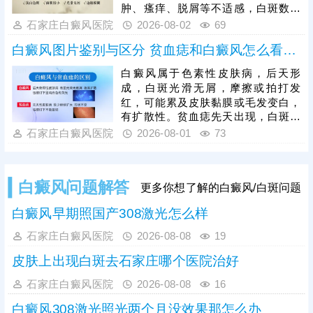
肿、瘙痒、脱屑等不适感，白斑数量
少、面积小，扩散速度较慢。临床
石家庄白癜风医院
2026-08-02
69
中，白色糠疹、花斑癣、贫血痣等多
白癜风图片鉴别与区分 贫血痣和白癜风怎么看图分
种皮肤病症状与早期白斑高度相似，
容易误判，需结合科学检查区分，避
白癜风属于色素性皮肤病，后天形
免误诊误治。早期是白癜风治疗的黄
成，白斑光滑无屑，摩擦或拍打发
金窗口期，此时皮肤黑色素细胞受损
红，可能累及皮肤黏膜或毛发变白，
程度低，干预后复色效果好、复色率
有扩散性。贫血痣先天出现，白斑局
高、复发率低。
部出现，无扩散性，持续终身不退。
石家庄白癜风医院
2026-08-01
73
人眼观察有局限，且个人对白斑病认
识不足，容易误诊，医院诊断白斑常
用的有伍德灯、三维皮肤ct检查，优
白癜风问题解答
更多你想了解的白癜风/白斑问题
势互补，查得详细、全面、准确。诊
断清楚再结合患者体质、病情进行治
白癜风早期照国产308激光怎么样
疗，避免走上治白歧途。
石家庄白癜风医院
2026-08-08
19
皮肤上出现白斑去石家庄哪个医院治好
石家庄白癜风医院
2026-08-08
16
白癜风308激光照光两个月没效果那怎么办