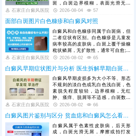
院做科学检查，明确诊断、规避误诊
斑，白斑边界模糊，表面光滑无鳞
漏诊。白癜风早期是治疗黄金时机，
屑、无红肿瘙痒、无疼痛刺痛等不适
石家庄白癜风医院
2026-08-04
57
及时开展科学对症治疗，复色效率更
感，不会影响皮肤正常功能。白癜风
高、预后更
面部白斑图片白色糠疹和白癜风对照
具备极强的扩散性，手部关节活动频
繁、易受摩擦暴晒，若初期放任不
白癜风和白色糠疹同属于白斑病，但
管，白斑会逐渐扩大、融合，色素脱
二者症状有区别。白色糠疹是儿童发
失加重，边界变得清晰，甚至蔓延至
病率较高的皮肤病，白斑上覆干燥糠
整只手背、手指。白癜风初期黑色素
秕状鳞屑，无扩散性，通常可自愈;白
细胞未完全受损，是治疗的黄金时
癜风发病人群广泛，白斑形成部位随
石家庄白癜风医院
2026-08-02
65
机，患者需及时就医，结合自身白斑
机，光滑平坦，不痛不痒，病症顽
面积、病程、体质科
白癜风早期症状图片与分析 医生拆解早期白斑识别逻辑
固，易扩散。可以做伍德灯、三维皮
肤ct检查诊断，分析白斑是什么，了
白癜风早期皮损多为大小不等、形态
解白斑形成原因。再针对性的制定治
不规则的淡白色或乳白色浅白斑，色
疗、护理方案，助力白斑稳步着色。
素脱失程度较轻，边界模糊，无红
肿、瘙痒、脱屑等不适感，白斑数量
少、面积小，扩散速度较慢。临床
石家庄白癜风医院
2026-08-02
66
中，白色糠疹、花斑癣、贫血痣等多
白癜风图片鉴别与区分 贫血痣和白癜风怎么看图分
种皮肤病症状与早期白斑高度相似，
容易误判，需结合科学检查区分，避
白癜风属于色素性皮肤病，后天形
免误诊误治。早期是白癜风治疗的黄
成，白斑光滑无屑，摩擦或拍打发
金窗口期，此时皮肤黑色素细胞受损