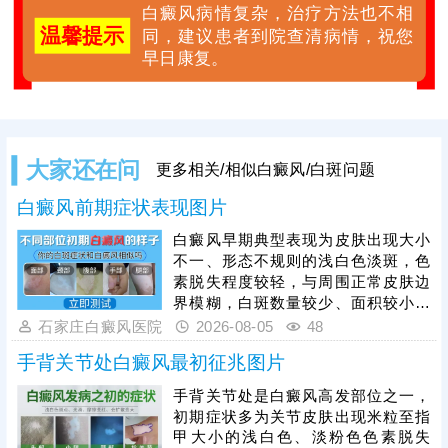
白癜风病情复杂，治疗方法也不相
温馨提示
同，建议患者到院查清病情，祝您
早日康复。
大家还在问
更多相关/相似白癜风/白斑问题
白癜风前期症状表现图片
白癜风早期典型表现为皮肤出现大小
不一、形态不规则的浅白色淡斑，色
素脱失程度较轻，与周围正常皮肤边
界模糊，白斑数量较少、面积较小，
一般无瘙痒、疼痛、脱屑等自觉不
石家庄白癜风医院
2026-08-05
48
适，皮肤表面光滑无异常。因早期白
手背关节处白癜风最初征兆图片
斑症状不典型，极易与白色糠疹、花
斑癣、贫血痣等色素减退类疾病混
手背关节处是白癜风高发部位之一，
淆，仅凭肉眼难以准确判断。因此发
初期症状多为关节皮肤出现米粒至指
现皮肤异常白斑后，需及时到正规医
甲大小的浅白色、淡粉色色素脱失