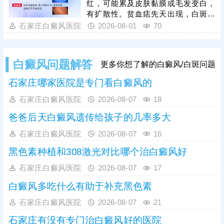
红，可能累及皮肤黏膜或毛发变白，
程度低，干预后复色效果好、复色率
有扩散性。贫血痣先天出现，白斑局
高、复发率低。
部出现，无扩散性，持续终身不退。
石家庄白癜风医院
2026-08-01
70
人眼观察有局限，且个人对白斑病认
识不足，容易误诊，医院诊断白斑常
用的有伍德灯、三维皮肤ct检查，优
白癜风问题解答
更多你想了解的白癜风/白斑问题
势互补，查得详细、全面、准确。诊
断清楚再结合患者体质、病情进行治
石家庄哪家医院是专门看白癜风的
疗，避免走上治白歧途。
石家庄白癜风医院
2026-08-07
18
爸爸后天白癜风遗传给孩子的几率多大
石家庄白癜风医院
2026-08-07
16
黑色素种植和308激光对比哪个治白癜风好
石家庄白癜风医院
2026-08-07
17
白癜风多吃什么有助于补充黑色素
石家庄白癜风医院
2026-08-07
21
石家庄有没有专门治白癜风好的医院