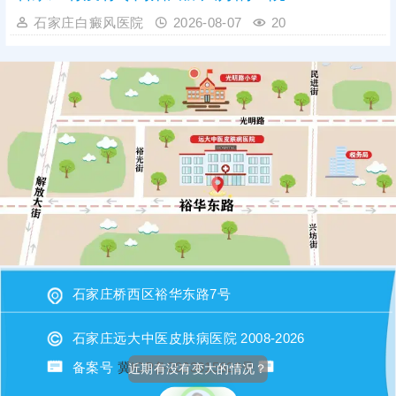
石家庄白癜风医院
2026-08-07
20
石家庄桥西区裕华东路7号
石家庄远大中医皮肤病医院 2008-2026
备案号
冀ICP备2023015620号
近期有没有变大的情况？