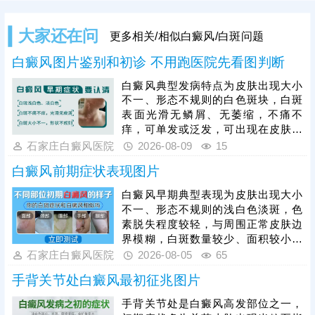
大家还在问
更多相关/相似白癜风/白斑问题
白癜风图片鉴别和初诊 不用跑医院先看图判断
白癜风典型发病特点为皮肤出现大小
不一、形态不规则的白色斑块，白斑
表面光滑无鳞屑、无萎缩，不痛不
痒，可单发或泛发，可出现在皮肤任
意部位，且白斑会随病情发展逐渐扩
石家庄白癜风医院
2026-08-09
15
大、增多。想要更准确诊断，需及时
白癜风前期症状表现图片
进行科学检查，临床常用伍德灯、三
维皮肤ct、血常规等检测项目，可明
白癜风早期典型表现为皮肤出现大小
确黑色素脱失程度、排查发病诱因。
不一、形态不规则的浅白色淡斑，色
白癜风发病后扩散性极强，需把握黄
素脱失程度较轻，与周围正常皮肤边
金治疗时期，结合自身病情对症医
界模糊，白斑数量较少、面积较小，
治。
一般无瘙痒、疼痛、脱屑等自觉不
石家庄白癜风医院
2026-08-05
65
适，皮肤表面光滑无异常。因早期白
手背关节处白癜风最初征兆图片
斑症状不典型，极易与白色糠疹、花
斑癣、贫血痣等色素减退类疾病混
手背关节处是白癜风高发部位之一，
淆，仅凭肉眼难以准确判断。因此发