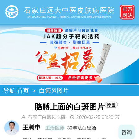
石家庄远大中医皮肤病医院
SHIJIAZHUANG YUANDA Traditional Chinese Medicine Dermatology Ho
导航:
首页
>
白癜风图片
胳膊上面的白斑图片
石家庄白癜风医院
2020-03-25 08:29:27
王树申
主治医师
30年袪白经验
询
咨询