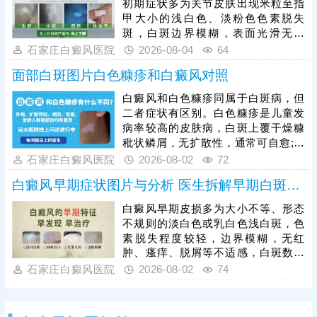
初期症状多为关节皮肤出现米粒至指
现皮肤异常白斑后，需及时到正规医
甲大小的浅白色、淡粉色色素脱失
院做科学检查，明确诊断、规避误诊
斑，白斑边界模糊，表面光滑无鳞
漏诊。白癜风早期是治疗黄金时机，
屑、无红肿瘙痒、无疼痛刺痛等不适
石家庄白癜风医院
2026-08-04
64
及时开展科学对症治疗，复色效率更
感，不会影响皮肤正常功能。白癜风
高、预后更
面部白斑图片白色糠疹和白癜风对照
具备极强的扩散性，手部关节活动频
繁、易受摩擦暴晒，若初期放任不
白癜风和白色糠疹同属于白斑病，但
管，白斑会逐渐扩大、融合，色素脱
二者症状有区别。白色糠疹是儿童发
失加重，边界变得清晰，甚至蔓延至
病率较高的皮肤病，白斑上覆干燥糠
整只手背、手指。白癜风初期黑色素
秕状鳞屑，无扩散性，通常可自愈;白
细胞未完全受损，是治疗的黄金时
癜风发病人群广泛，白斑形成部位随
石家庄白癜风医院
2026-08-02
72
机，患者需及时就医，结合自身白斑
机，光滑平坦，不痛不痒，病症顽
面积、病程、体质科
白癜风早期症状图片与分析 医生拆解早期白斑识别逻辑
固，易扩散。可以做伍德灯、三维皮
肤ct检查诊断，分析白斑是什么，了
白癜风早期皮损多为大小不等、形态
解白斑形成原因。再针对性的制定治
不规则的淡白色或乳白色浅白斑，色
疗、护理方案，助力白斑稳步着色。
素脱失程度较轻，边界模糊，无红
肿、瘙痒、脱屑等不适感，白斑数量
少、面积小，扩散速度较慢。临床
石家庄白癜风医院
2026-08-02
74
中，白色糠疹、花斑癣、贫血痣等多
种皮肤病症状与早期白斑高度相似，
容易误判，需结合科学检查区分，避