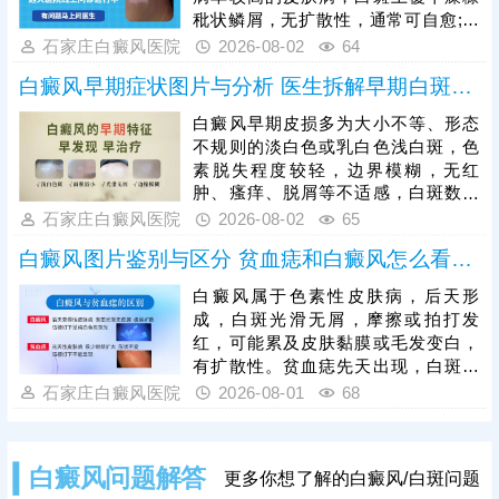
整只手背、手指。白癜风初期黑色素
秕状鳞屑，无扩散性，通常可自愈;白
细胞未完全受损，是治疗的黄金时
癜风发病人群广泛，白斑形成部位随
石家庄白癜风医院
2026-08-02
64
机，患者需及时就医，结合自身白斑
机，光滑平坦，不痛不痒，病症顽
面积、病程、体质科
白癜风早期症状图片与分析 医生拆解早期白斑识别逻辑
固，易扩散。可以做伍德灯、三维皮
肤ct检查诊断，分析白斑是什么，了
白癜风早期皮损多为大小不等、形态
解白斑形成原因。再针对性的制定治
不规则的淡白色或乳白色浅白斑，色
疗、护理方案，助力白斑稳步着色。
素脱失程度较轻，边界模糊，无红
肿、瘙痒、脱屑等不适感，白斑数量
少、面积小，扩散速度较慢。临床
石家庄白癜风医院
2026-08-02
65
中，白色糠疹、花斑癣、贫血痣等多
白癜风图片鉴别与区分 贫血痣和白癜风怎么看图分
种皮肤病症状与早期白斑高度相似，
容易误判，需结合科学检查区分，避
白癜风属于色素性皮肤病，后天形
免误诊误治。早期是白癜风治疗的黄
成，白斑光滑无屑，摩擦或拍打发
金窗口期，此时皮肤黑色素细胞受损
红，可能累及皮肤黏膜或毛发变白，
程度低，干预后复色效果好、复色率
有扩散性。贫血痣先天出现，白斑局
高、复发率低。
部出现，无扩散性，持续终身不退。
石家庄白癜风医院
2026-08-01
68
人眼观察有局限，且个人对白斑病认
识不足，容易误诊，医院诊断白斑常
用的有伍德灯、三维皮肤ct检查，优
白癜风问题解答
更多你想了解的白癜风/白斑问题
势互补，查得详细、全面、准确。诊