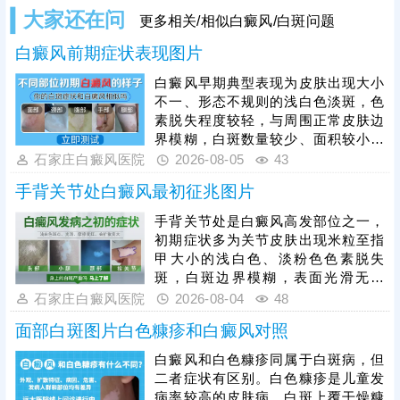
大家还在问
更多相关/相似白癜风/白斑问题
白癜风前期症状表现图片
白癜风早期典型表现为皮肤出现大小
不一、形态不规则的浅白色淡斑，色
素脱失程度较轻，与周围正常皮肤边
界模糊，白斑数量较少、面积较小，
一般无瘙痒、疼痛、脱屑等自觉不
石家庄白癜风医院
2026-08-05
43
适，皮肤表面光滑无异常。因早期白
手背关节处白癜风最初征兆图片
斑症状不典型，极易与白色糠疹、花
斑癣、贫血痣等色素减退类疾病混
手背关节处是白癜风高发部位之一，
淆，仅凭肉眼难以准确判断。因此发
初期症状多为关节皮肤出现米粒至指
现皮肤异常白斑后，需及时到正规医
甲大小的浅白色、淡粉色色素脱失
院做科学检查，明确诊断、规避误诊
斑，白斑边界模糊，表面光滑无鳞
漏诊。白癜风早期是治疗黄金时机，
屑、无红肿瘙痒、无疼痛刺痛等不适
石家庄白癜风医院
2026-08-04
48
及时开展科学对症治疗，复色效率更
感，不会影响皮肤正常功能。白癜风
高、预后更
面部白斑图片白色糠疹和白癜风对照
具备极强的扩散性，手部关节活动频
繁、易受摩擦暴晒，若初期放任不
白癜风和白色糠疹同属于白斑病，但
管，白斑会逐渐扩大、融合，色素脱
二者症状有区别。白色糠疹是儿童发
失加重，边界变得清晰，甚至蔓延至
病率较高的皮肤病，白斑上覆干燥糠