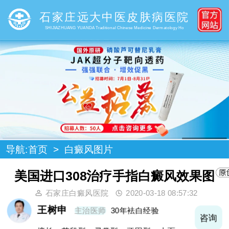
石家庄远大中医皮肤病医院
SHIJIAZHUANG YUANDA Traditional Chinese Medicine Dermatology Ho
导航:
首页
>
白癜风图片
美国进口308治疗手指白癜风效果图
石家庄白癜风医院
2020-03-18 08:57:32
王树申
主治医师
30年袪白经验
询
咨询