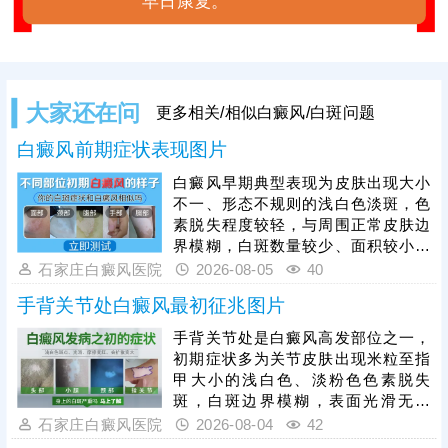
早日康复。
大家还在问
更多相关/相似白癜风/白斑问题
白癜风前期症状表现图片
白癜风早期典型表现为皮肤出现大小
不一、形态不规则的浅白色淡斑，色
素脱失程度较轻，与周围正常皮肤边
界模糊，白斑数量较少、面积较小，
一般无瘙痒、疼痛、脱屑等自觉不
石家庄白癜风医院
2026-08-05
40
适，皮肤表面光滑无异常。因早期白
手背关节处白癜风最初征兆图片
斑症状不典型，极易与白色糠疹、花
斑癣、贫血痣等色素减退类疾病混
手背关节处是白癜风高发部位之一，
淆，仅凭肉眼难以准确判断。因此发
初期症状多为关节皮肤出现米粒至指
现皮肤异常白斑后，需及时到正规医
甲大小的浅白色、淡粉色色素脱失
院做科学检查，明确诊断、规避误诊
斑，白斑边界模糊，表面光滑无鳞
漏诊。白癜风早期是治疗黄金时机，
屑、无红肿瘙痒、无疼痛刺痛等不适
石家庄白癜风医院
2026-08-04
42
及时开展科学对症治疗，复色效率更
感，不会影响皮肤正常功能。白癜风