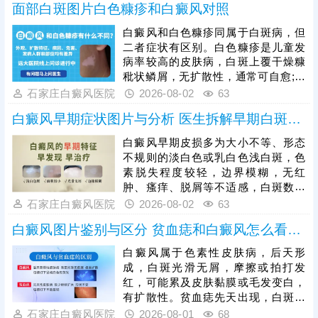
高、预后更
面部白斑图片白色糠疹和白癜风对照
具备极强的扩散性，手部关节活动频
繁、易受摩擦暴晒，若初期放任不
白癜风和白色糠疹同属于白斑病，但
管，白斑会逐渐扩大、融合，色素脱
二者症状有区别。白色糠疹是儿童发
失加重，边界变得清晰，甚至蔓延至
病率较高的皮肤病，白斑上覆干燥糠
整只手背、手指。白癜风初期黑色素
秕状鳞屑，无扩散性，通常可自愈;白
细胞未完全受损，是治疗的黄金时
癜风发病人群广泛，白斑形成部位随
石家庄白癜风医院
2026-08-02
63
机，患者需及时就医，结合自身白斑
机，光滑平坦，不痛不痒，病症顽
面积、病程、体质科
白癜风早期症状图片与分析 医生拆解早期白斑识别逻辑
固，易扩散。可以做伍德灯、三维皮
肤ct检查诊断，分析白斑是什么，了
白癜风早期皮损多为大小不等、形态
解白斑形成原因。再针对性的制定治
不规则的淡白色或乳白色浅白斑，色
疗、护理方案，助力白斑稳步着色。
素脱失程度较轻，边界模糊，无红
肿、瘙痒、脱屑等不适感，白斑数量
少、面积小，扩散速度较慢。临床
石家庄白癜风医院
2026-08-02
63
中，白色糠疹、花斑癣、贫血痣等多
白癜风图片鉴别与区分 贫血痣和白癜风怎么看图分
种皮肤病症状与早期白斑高度相似，
容易误判，需结合科学检查区分，避
白癜风属于色素性皮肤病，后天形
免误诊误治。早期是白癜风治疗的黄
成，白斑光滑无屑，摩擦或拍打发
金窗口期，此时皮肤黑色素细胞受损
红，可能累及皮肤黏膜或毛发变白，
程度低，干预后复色效果好、复色率
有扩散性。贫血痣先天出现，白斑局
高、复发率低。
部出现，无扩散性，持续终身不退。
石家庄白癜风医院
2026-08-01
68