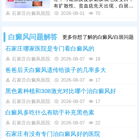
程度低，干预后复色效果好、复色率
有扩散性。贫血痣先天出现，白斑局
高、复发率低。
部出现，无扩散性，持续终身不退。
石家庄白癜风医院
2026-08-01
70
人眼观察有局限，且个人对白斑病认
识不足，容易误诊，医院诊断白斑常
用的有伍德灯、三维皮肤ct检查，优
白癜风问题解答
更多你想了解的白癜风/白斑问题
势互补，查得详细、全面、准确。诊
断清楚再结合患者体质、病情进行治
石家庄哪家医院是专门看白癜风的
疗，避免走上治白歧途。
石家庄白癜风医院
2026-08-07
18
爸爸后天白癜风遗传给孩子的几率多大
石家庄白癜风医院
2026-08-07
17
黑色素种植和308激光对比哪个治白癜风好
石家庄白癜风医院
2026-08-07
17
白癜风多吃什么有助于补充黑色素
石家庄白癜风医院
2026-08-07
22
石家庄有没有专门治白癜风好的医院