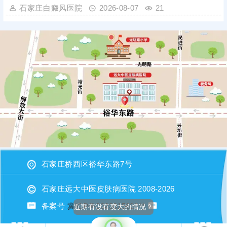
石家庄白癜风医院
2026-08-07
21
石家庄桥西区裕华东路7号
石家庄远大中医皮肤病医院 2008-2026
备案号
冀ICP备2023015620号
近期有没有变大的情况？