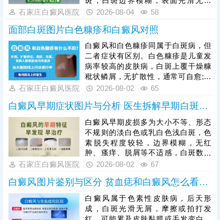
斑，白斑边界模糊，表面光滑无鳞
漏诊。白癜风早期是治疗黄金时机，
屑、无红肿瘙痒、无疼痛刺痛等不适
石家庄白癜风医院
2026-08-04
58
及时开展科学对症治疗，复色效率更
感，不会影响皮肤正常功能。白癜风
高、预后更
面部白斑图片白色糠疹和白癜风对照
具备极强的扩散性，手部关节活动频
繁、易受摩擦暴晒，若初期放任不
白癜风和白色糠疹同属于白斑病，但
管，白斑会逐渐扩大、融合，色素脱
二者症状有区别。白色糠疹是儿童发
失加重，边界变得清晰，甚至蔓延至
病率较高的皮肤病，白斑上覆干燥糠
整只手背、手指。白癜风初期黑色素
秕状鳞屑，无扩散性，通常可自愈;白
细胞未完全受损，是治疗的黄金时
癜风发病人群广泛，白斑形成部位随
石家庄白癜风医院
2026-08-02
65
机，患者需及时就医，结合自身白斑
机，光滑平坦，不痛不痒，病症顽
面积、病程、体质科
白癜风早期症状图片与分析 医生拆解早期白斑识别逻辑
固，易扩散。可以做伍德灯、三维皮
肤ct检查诊断，分析白斑是什么，了
白癜风早期皮损多为大小不等、形态
解白斑形成原因。再针对性的制定治
不规则的淡白色或乳白色浅白斑，色
疗、护理方案，助力白斑稳步着色。
素脱失程度较轻，边界模糊，无红
肿、瘙痒、脱屑等不适感，白斑数量
少、面积小，扩散速度较慢。临床
石家庄白癜风医院
2026-08-02
67
中，白色糠疹、花斑癣、贫血痣等多
白癜风图片鉴别与区分 贫血痣和白癜风怎么看图分
种皮肤病症状与早期白斑高度相似，
容易误判，需结合科学检查区分，避
白癜风属于色素性皮肤病，后天形
免误诊误治。早期是白癜风治疗的黄
成，白斑光滑无屑，摩擦或拍打发
金窗口期，此时皮肤黑色素细胞受损
红，可能累及皮肤黏膜或毛发变白，