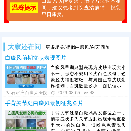
白癜风病情复杂，治疗方法也不相
温馨提示
同，建议患者到院查清病情，祝您
早日康复。
大家还在问
更多相关/相似白癜风/白斑问题
白癜风前期症状表现图片
白癜风早期典型表现为皮肤出现大小
不一、形态不规则的浅白色淡斑，色
素脱失程度较轻，与周围正常皮肤边
界模糊，白斑数量较少、面积较小，
一般无瘙痒、疼痛、脱屑等自觉不
石家庄白癜风医院
2026-08-05
48
适，皮肤表面光滑无异常。因早期白
手背关节处白癜风最初征兆图片
斑症状不典型，极易与白色糠疹、花
斑癣、贫血痣等色素减退类疾病混
手背关节处是白癜风高发部位之一，
淆，仅凭肉眼难以准确判断。因此发
初期症状多为关节皮肤出现米粒至指
现皮肤异常白斑后，需及时到正规医
甲大小的浅白色、淡粉色色素脱失
院做科学检查，明确诊断、规避误诊