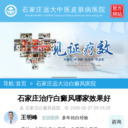
石家庄远大中医皮肤病医院
SHIJIAZHUANG YUANDA Traditional Chinese Medicine Dermatology Ho
导航:
首页
>
石家庄远大治白癜风医院
石家庄治疗白癜风哪家效果好
石家庄白癜风医院
2026-02-27 09:19:29
王明峰
主治医师
多年袪白经验
询
咨询