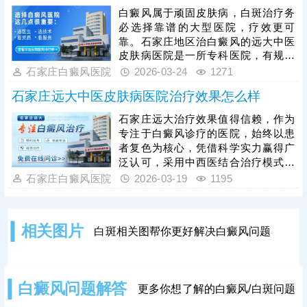
疗方案，一人一方，治疗更具针对
白癜风属于顽固皮肤病，白斑治疗务
性，复色效果更有保障。另外，医院
必选择靠谱的大型医院，疗效更可
治白癜风可提供中医方法，由内而外
靠。石家庄地区治白癜风的远大中医
的改善机体环境，调节免疫，濡养皮
皮肤病医院是一所专科医院，有规范
肤健康，中西结合，内调外治，清除
的诊疗流程，先诊后治，避免错误用
石家庄白癜风医院
2026-03-24
1271
病灶，降低白斑反复发作的几率。
药，耽误病情，拖慢复色进程;治疗期
石家庄远大中医皮肤病医院治疗效果怎么样
间能结合患者年龄、体质、白斑所在
部位、时期、类型、成因等多种因素
石家庄远大治疗效果值得信赖，作为
确定一对一治疗方案，提升复色几率;
专注于白癜风诊疗的医院，始终以患
擅于运用中医方法调理患者身体环
者复色为核心，凭借科学实力赢得广
境，濡养皮肤健康，与西医搭配，双
泛认可，采用中西医结合治疗模式，
管齐下，由内而外消灭白斑，降低复
内调体质、外治病灶，搭配引进的美
石家庄白癜风医院
2026-03-19
1195
发风险。
国308nm准分子激光、黑色素细胞种
植等新技术，形成个性化诊疗方案，
安全高效促进白斑复色，避免盲目治
相关图片
白斑相关图帮你更好解决白癜风问题
疗。收费亲民透明，无隐形消费，多
年来，医院凭借扎实的治疗效果和贴
心服务，收获众多患者好评，不少久
治不愈的患者在此实现复色。
白癜风问题解答
更多你想了解的白癜风/白斑问题