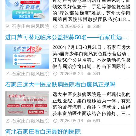
针对芦可替尼单药治疗白癜风时，面
颈效果好但躯干、手足等部位复色慢
的“疗效部位梯度”难题，苏州大学附
属第四医院张博教授团队依托118例
对照研究与461例中国人群真实世界
石家庄白癜风医院
2026-06-25
288
数据，在顶刊JAAD发表成果证实：芦
进口芦可替尼临床公益招募50名——石家庄远大第5届青少年白癜风复色夏令营启动
可替尼联合308nm准分子光，可让非
面颈难治部位整体疗效提升约20%，
2026年7月1日-8月31日，石家庄远大
打破单药瓶颈，让原本“慢热”的部位
第5届青少年白癜风复色夏令营启动，
同步复色，为白癜风难治区域治疗提
开放50个公益名额。本次活动抓住暑
供了更适配的方案。
假专属治疗窗口期，将当下国际前沿
的进口芦可替尼外用JAK抑制剂通过
石家庄白癜风医院
2026-06-24
341
公益形式落地。为初诊患者提供4次免
石家庄远大中医皮肤病医院看白癜风正规吗
费进口芦可替尼联合治疗，可三选一
免费体验针对性复色针，还能以200
远大中医皮肤病医院是一所现代化的
元完成白斑全项筛查，帮青少年患者
正规医院，集白斑诊治为一体，有规
科学推进复色。
范的诊疗流程，前往医院就诊，由经
验丰富的医生面诊结合伍德灯、三维
皮肤ct检查详细分析病情，指导后续
石家庄白癜风医院
2026-05-16
661
规范治疗。医生治白癜风分期、分
河北石家庄看白斑最好的医院
型，结合患者体质、病情量身定制治