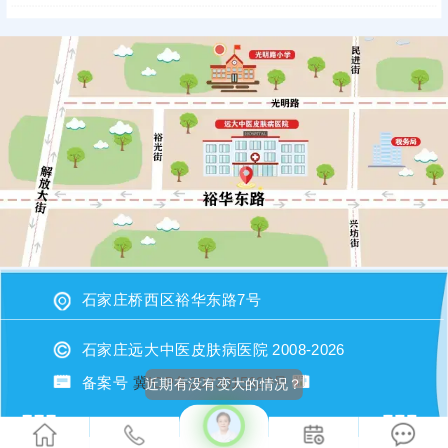
石家庄桥西区裕华东路7号
石家庄远大中医皮肤病医院 2008-2026
备案号
冀ICP备2023015620号
近期有没有变大的情况？