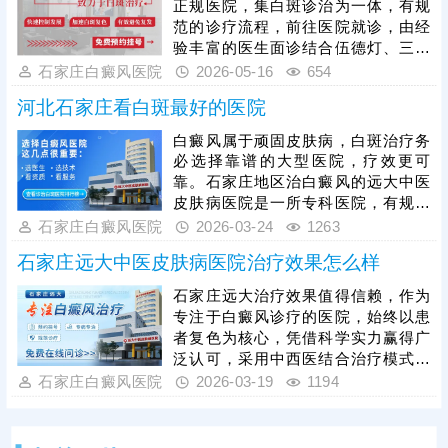
正规医院，集白斑诊治为一体，有规
科学推进复色。
范的诊疗流程，前往医院就诊，由经
验丰富的医生面诊结合伍德灯、三维
皮肤ct检查详细分析病情，指导后续
石家庄白癜风医院
2026-05-16
654
规范治疗。医生治白癜风分期、分
河北石家庄看白斑最好的医院
型，结合患者体质、病情量身定制治
疗方案，一人一方，治疗更具针对
白癜风属于顽固皮肤病，白斑治疗务
性，复色效果更有保障。另外，医院
必选择靠谱的大型医院，疗效更可
治白癜风可提供中医方法，由内而外
靠。石家庄地区治白癜风的远大中医
的改善机体环境，调节免疫，濡养皮
皮肤病医院是一所专科医院，有规范
肤健康，中西结合，内调外治，清除
的诊疗流程，先诊后治，避免错误用
石家庄白癜风医院
2026-03-24
1263
病灶，降低白斑反复发作的几率。
药，耽误病情，拖慢复色进程;治疗期
石家庄远大中医皮肤病医院治疗效果怎么样
间能结合患者年龄、体质、白斑所在
部位、时期、类型、成因等多种因素
石家庄远大治疗效果值得信赖，作为
确定一对一治疗方案，提升复色几率;
专注于白癜风诊疗的医院，始终以患
擅于运用中医方法调理患者身体环
者复色为核心，凭借科学实力赢得广
境，濡养皮肤健康，与西医搭配，双
泛认可，采用中西医结合治疗模式，
管齐下，由内而外消灭白斑，降低复
内调体质、外治病灶，搭配引进的美
石家庄白癜风医院
2026-03-19
1194
发风险。
国308nm准分子激光、黑色素细胞种
植等新技术，形成个性化诊疗方案，
安全高效促进白斑复色，避免盲目治