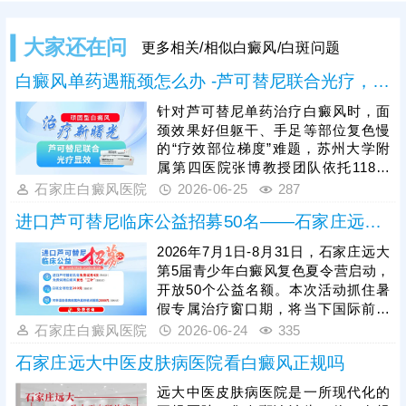
大家还在问
更多相关/相似白癜风/白斑问题
白癜风单药遇瓶颈怎么办 -芦可替尼联合光疗，让难治部位"跟上来"
针对芦可替尼单药治疗白癜风时，面
颈效果好但躯干、手足等部位复色慢
的“疗效部位梯度”难题，苏州大学附
属第四医院张博教授团队依托118例
对照研究与461例中国人群真实世界
石家庄白癜风医院
2026-06-25
287
数据，在顶刊JAAD发表成果证实：芦
进口芦可替尼临床公益招募50名——石家庄远大第5届青少年白癜风复色夏令营启动
可替尼联合308nm准分子光，可让非
面颈难治部位整体疗效提升约20%，
2026年7月1日-8月31日，石家庄远大
打破单药瓶颈，让原本“慢热”的部位
第5届青少年白癜风复色夏令营启动，
同步复色，为白癜风难治区域治疗提
开放50个公益名额。本次活动抓住暑
供了更适配的方案。
假专属治疗窗口期，将当下国际前沿
的进口芦可替尼外用JAK抑制剂通过
石家庄白癜风医院
2026-06-24
335
公益形式落地。为初诊患者提供4次免
石家庄远大中医皮肤病医院看白癜风正规吗
费进口芦可替尼联合治疗，可三选一
免费体验针对性复色针，还能以200
远大中医皮肤病医院是一所现代化的
元完成白斑全项筛查，帮青少年患者