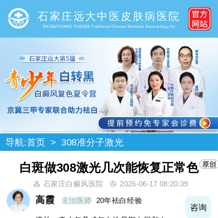
石家庄远大中医皮肤病医院
SHIJIAZHUANG YUANDA Traditional Chinese Medicine Dermatology Ho
导航:
首页
>
308准分子激光
白斑做308激光几次能恢复正常色
石家庄白癜风医院
2026-06-17 08:20:39
王树申
主治医师
30年袪白经验
询
咨询