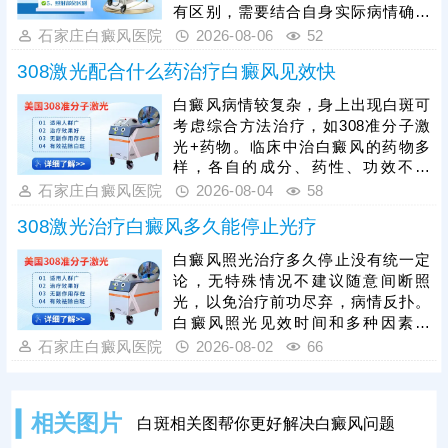
范治疗，科学对症祛白，更快促进肤
有区别，需要结合自身实际病情确定
色还原。
合适的照光方案，令治疗真正发挥作
石家庄白癜风医院
2026-08-06
52
用。其次，白癜风照光需确定合适的
308激光配合什么药治疗白癜风见效快
剂量、频率、疗程，恰当的照光参
数，持之以恒累积疗效，助力病情稳
白癜风病情较复杂，身上出现白斑可
步好转。另外，照光期间可搭配药物
考虑综合方法治疗，如308准分子激
对症治疗，综合祛白，提升复色速
光+药物。临床中治白癜风的药物多
度。
样，各自的成分、药性、功效不一
样，用药不能盲目，务必在医生指导
石家庄白癜风医院
2026-08-04
58
下规范治疗，科学祛白，充分保障疗
308激光治疗白癜风多久能停止光疗
效。治疗期间还需确定合适的频率、
疗程，不可私自间断、暂停，以免疗
白癜风照光治疗多久停止没有统一定
效断断续续，拖慢复色进度。另外，
论，无特殊情况不建议随意间断照
白癜风治疗期间还需从自身做起，避
光，以免治疗前功尽弃，病情反扑。
免不良因素刺激，防治结合，逐步令
白癜风照光见效时间和多种因素有
病情好转。
关，包括患者病情、照光参数，病情
石家庄白癜风医院
2026-08-02
66
较轻，规范治疗，好转快;若是病情严
重，照光期间随意暂停、更换方案，
可能会拖慢皮肤着色进度。患者可遵
相关图片
白斑相关图帮你更好解决白癜风问题
医嘱对症照光联合药物治疗，双管齐
下，强化疗效，提升祛白速度。