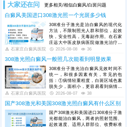
大家还在问
更多相关/相似白癜风/白斑问题
白癜风美国进口308激光照一个光斑多少钱
308准分子激光是治白癜风的现代化
方法，不限制照光人群和部位，起效
快，安全性高，无毒副作用。在石家
庄远大中医皮肤病医院做激光治疗，
一个光斑收费几十元，治疗一次产生
石家庄白癜风医院
2026-08-08
36
的费用和身上白斑面积有关。照光治
308激光照白癜风一般照几次能看到明显效果
疗需确定合适的参数，包括剂量、频
率、疗程等，使治疗充分生效。可遵
308准分子激光治白癜风见效时间不
医嘱搭配对症药物综合祛白，增强疗
统一，和很多因素有关，常见的包
效，有利于加速白斑着色。
括：①病情轻重程度，白斑区域色素
脱失少，面积小，更容易看到病情好
转;若是色素脱失多，白斑面积大，治
石家庄白癜风医院
2026-08-07
38
疗见效所需时间更长;②白斑所在部
国产308激光和美国308激光照白癜风有什么区别
位，白斑位于头面部、躯干等部位较
容易治疗;若是位于肢端末梢，治疗难
国产308激光和美国进口308准分子激
度大，见效所需时间会延长;③是否确
光都能治白癜风，两者的照射范围、
定合适的照光参数，患者需遵医嘱规
起效速度、适用人群部位、收费标准