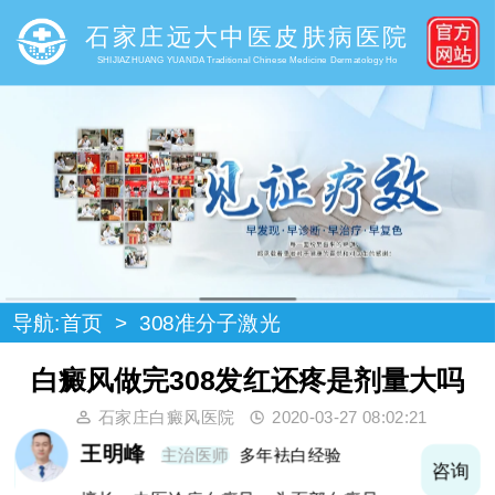
石家庄远大中医皮肤病医院
SHIJIAZHUANG YUANDA Traditional Chinese Medicine Dermatology Ho
导航:
首页
>
308准分子激光
白癜风做完308发红还疼是剂量大吗
石家庄白癜风医院
2020-03-27 08:02:21
王明峰
主治医师
多年袪白经验
询
咨询