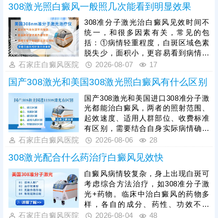
308激光照白癜风一般照几次能看到明显效果
疗需确定合适的参数，包括剂量、频
率、疗程等，使治疗充分生效。可遵
308准分子激光治白癜风见效时间不
医嘱搭配对症药物综合祛白，增强疗
统一，和很多因素有关，常见的包
效，有利于加速白斑着色。
括：①病情轻重程度，白斑区域色素
脱失少，面积小，更容易看到病情好
转;若是色素脱失多，白斑面积大，治
石家庄白癜风医院
2026-08-07
17
疗见效所需时间更长;②白斑所在部
国产308激光和美国308激光照白癜风有什么区别
位，白斑位于头面部、躯干等部位较
容易治疗;若是位于肢端末梢，治疗难
国产308激光和美国进口308准分子激
度大，见效所需时间会延长;③是否确
光都能治白癜风，两者的照射范围、
定合适的照光参数，患者需遵医嘱规
起效速度、适用人群部位、收费标准
范治疗，科学对症祛白，更快促进肤
有区别，需要结合自身实际病情确定
色还原。
合适的照光方案，令治疗真正发挥作
石家庄白癜风医院
2026-08-06
28
用。其次，白癜风照光需确定合适的
308激光配合什么药治疗白癜风见效快
剂量、频率、疗程，恰当的照光参
数，持之以恒累积疗效，助力病情稳
白癜风病情较复杂，身上出现白斑可
步好转。另外，照光期间可搭配药物
考虑综合方法治疗，如308准分子激
对症治疗，综合祛白，提升复色速
光+药物。临床中治白癜风的药物多
度。
样，各自的成分、药性、功效不一
样，用药不能盲目，务必在医生指导
石家庄白癜风医院
2026-08-04
48