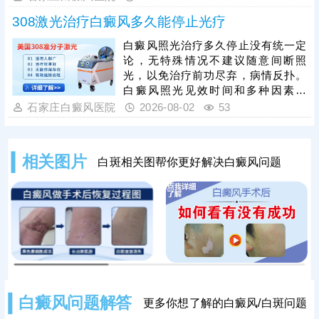
下规范治疗，科学祛白，充分保障疗
308激光治疗白癜风多久能停止光疗
效。治疗期间还需确定合适的频率、
疗程，不可私自间断、暂停，以免疗
白癜风照光治疗多久停止没有统一定
效断断续续，拖慢复色进度。另外，
论，无特殊情况不建议随意间断照
白癜风治疗期间还需从自身做起，避
光，以免治疗前功尽弃，病情反扑。
免不良因素刺激，防治结合，逐步令
白癜风照光见效时间和多种因素有
病情好转。
关，包括患者病情、照光参数，病情
石家庄白癜风医院
2026-08-02
53
较轻，规范治疗，好转快;若是病情严
重，照光期间随意暂停、更换方案，
可能会拖慢皮肤着色进度。患者可遵
相关图片
白斑相关图帮你更好解决白癜风问题
医嘱对症照光联合药物治疗，双管齐
下，强化疗效，提升祛白速度。
白癜风问题解答
更多你想了解的白癜风/白斑问题