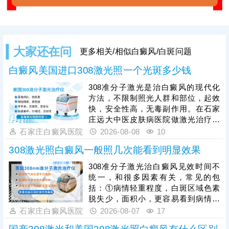
大家还在问
更多相关/相似白癜风/白斑问题
白癜风美国进口308激光照一个光斑多少钱
308准分子激光是治白癜风的现代化
方法，不限制照光人群和部位，起效
快，安全性高，无毒副作用。在石家
庄远大中医皮肤病医院做激光治疗，
一个光斑收费几十元，治疗一次产生
石家庄白癜风医院
2026-08-08
10
的费用和身上白斑面积有关。照光治
308激光照白癜风一般照几次能看到明显效果
疗需确定合适的参数，包括剂量、频
率、疗程等，使治疗充分生效。可遵
308准分子激光治白癜风见效时间不
医嘱搭配对症药物综合祛白，增强疗
统一，和很多因素有关，常见的包
效，有利于加速白斑着色。
括：①病情轻重程度，白斑区域色素
脱失少，面积小，更容易看到病情好
转;若是色素脱失多，白斑面积大，治
石家庄白癜风医院
2026-08-07
17
疗见效所需时间更长;②白斑所在部