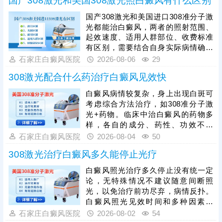
国产308激光和美国308激光照白癜风有什么区别
位，白斑位于头面部、躯干等部位较
容易治疗;若是位于肢端末梢，治疗难
国产308激光和美国进口308准分子激
度大，见效所需时间会延长;③是否确
光都能治白癜风，两者的照射范围、
定合适的照光参数，患者需遵医嘱规
起效速度、适用人群部位、收费标准
范治疗，科学对症祛白，更快促进肤
有区别，需要结合自身实际病情确定
色还原。
合适的照光方案，令治疗真正发挥作
石家庄白癜风医院
2026-08-06
29
用。其次，白癜风照光需确定合适的
308激光配合什么药治疗白癜风见效快
剂量、频率、疗程，恰当的照光参
数，持之以恒累积疗效，助力病情稳
白癜风病情较复杂，身上出现白斑可
步好转。另外，照光期间可搭配药物
考虑综合方法治疗，如308准分子激
对症治疗，综合祛白，提升复色速
光+药物。临床中治白癜风的药物多
度。
样，各自的成分、药性、功效不一
样，用药不能盲目，务必在医生指导
石家庄白癜风医院
2026-08-04
50
下规范治疗，科学祛白，充分保障疗
308激光治疗白癜风多久能停止光疗
效。治疗期间还需确定合适的频率、
疗程，不可私自间断、暂停，以免疗
白癜风照光治疗多久停止没有统一定
效断断续续，拖慢复色进度。另外，
论，无特殊情况不建议随意间断照
白癜风治疗期间还需从自身做起，避
光，以免治疗前功尽弃，病情反扑。
免不良因素刺激，防治结合，逐步令
白癜风照光见效时间和多种因素有
病情好转。
关，包括患者病情、照光参数，病情
石家庄白癜风医院
2026-08-02
54