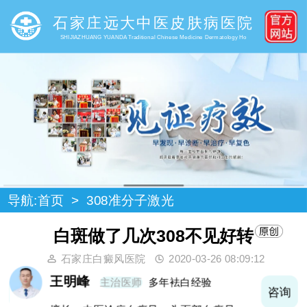
石家庄远大中医皮肤病医院
SHIJIAZHUANG YUANDA Traditional Chinese Medicine Dermatology Ho
导航:
首页
>
308准分子激光
白斑做了几次308不见好转
石家庄白癜风医院
2020-03-26 08:09:12
王明峰
主治医师
多年袪白经验
询
咨询